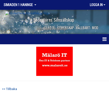
SIMIADEN 1 HANINGE
LOGGA IN
Södertörns Simsällskap
GLÄDJE - GEMENSKAP- HÅLLBART- MOD
Simiaden 1 Haninge
HEM
NYHETER
KALENDER
TRUPPEN
<< Tillbaka
KONTAKT