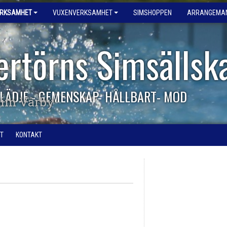
ERKSAMHET
VUXENVERKSAMHET
SIMSHOPPEN
ARRANGEMA
ertörns Simsällsk
LÄDJE - GEMENSKAP- HÅLLBART- MOD
im Vårby
T
KONTAKT