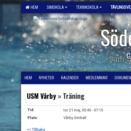
HEM
SIMSKOLA
TEKNIKSKOLA
TÄVLINGSV
Söd
G
Sum-S
HEM
NYHETER
KALENDER
MEDLEMMAR
DOKUMEN
USM Vårby
» Träning
Tid:
tor 21 maj, 05:45 - 07:15
Plats:
Vårby Simhall
<< Tillbaka