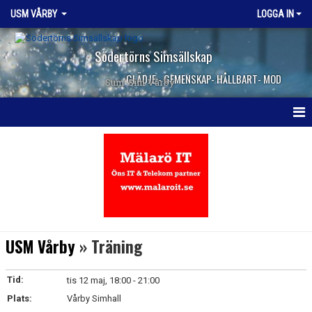
USM VÅRBY
LOGGA IN
Södertörns Simsällskap
GLÄDJE - GEMENSKAP- HÅLLBART- MOD
Sum-Sim Vårby
HEM
NYHETER
KALENDER
MEDLEMMAR
USM Vårby
» Träning
DOKUMENT
Tid:
tis 12 maj, 18:00 - 21:00
KONTAKT
Plats:
Vårby Simhall