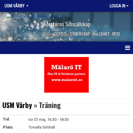
USM VÅRBY
LOGGA IN
Södertörns Simsällskap
GLÄDJE - GEMENSKAP- HÅLLBART- MOD
Sum-Sim Vårby
HEM
NYHETER
KALENDER
MEDLEMMAR
USM Vårby
» Träning
DOKUMENT
Tid:
tor 07 maj, 16:30 - 18:30
KONTAKT
Plats:
Torvalla Simhall