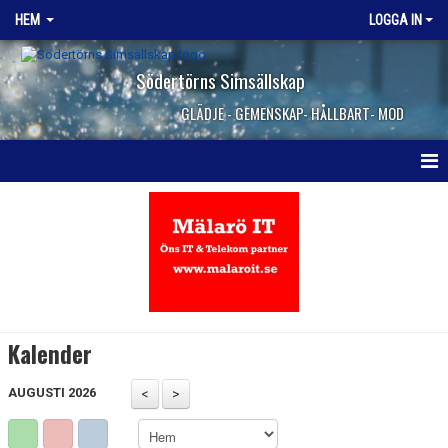
HEM
LOGGA IN
Södertörns Simsällskap
GLÄDJE - GEMENSKAP- HÅLLBART- MOD
HEM
NYHETER
OM KLUBBEN
VANLIGA FRÅGOR
Kalender
KONTAKTA OSS
AUGUSTI 2026
JOBBA HOS OSS