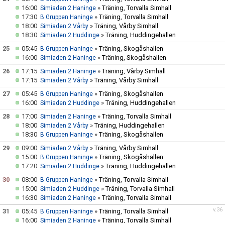
16:00
»
Träning, Torvalla Simhall
Simiaden 2 Haninge
17:30
»
Träning, Torvalla Simhall
B Gruppen Haninge
18:00
»
Träning, Vårby Simhall
Simiaden 2 Vårby
18:30
»
Träning, Huddingehallen
Simiaden 2 Huddinge
25
05:45
»
Träning, Skogåshallen
B Gruppen Haninge
16:00
»
Träning, Skogåshallen
Simiaden 2 Haninge
26
17:15
»
Träning, Vårby Simhall
Simiaden 2 Haninge
17:15
»
Träning, Vårby Simhall
Simiaden 2 Vårby
27
05:45
»
Träning, Skogåshallen
B Gruppen Haninge
16:00
»
Träning, Huddingehallen
Simiaden 2 Huddinge
28
17:00
»
Träning, Torvalla Simhall
Simiaden 2 Haninge
18:00
»
Träning, Huddingehallen
Simiaden 2 Vårby
18:30
»
Träning, Skogåshallen
B Gruppen Haninge
29
09:00
»
Träning, Vårby Simhall
Simiaden 2 Vårby
15:00
»
Träning, Skogåshallen
B Gruppen Haninge
17:20
»
Träning, Huddingehallen
Simiaden 2 Huddinge
30
08:00
»
Träning, Torvalla Simhall
B Gruppen Haninge
15:00
»
Träning, Torvalla Simhall
Simiaden 2 Huddinge
16:30
»
Träning, Torvalla Simhall
Simiaden 2 Haninge
v.36
31
05:45
»
Träning, Torvalla Simhall
B Gruppen Haninge
16:00
»
Träning, Torvalla Simhall
Simiaden 2 Haninge