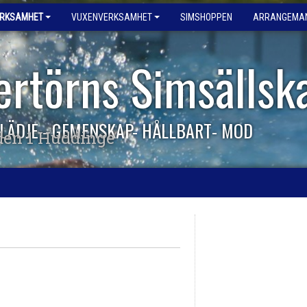
ERKSAMHET
VUXENVERKSAMHET
SIMSHOPPEN
ARRANGEMA
ertörns Simsällsk
LÄDJE - GEMENSKAP- HÅLLBART- MOD
den 1 Huddinge