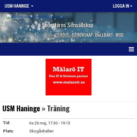
USM HANINGE
LOGGA IN
Södertörns Simsällskap
GLÄDJE - GEMENSKAP- HÅLLBART- MOD
Sum SIm Haning
HEM
NYHETER
KALENDER
TRUPPEN
USM Haninge
» Träning
KONTAKT
Tid:
tis 26 maj, 17:30 - 19:15
Plats:
Skogåshallen