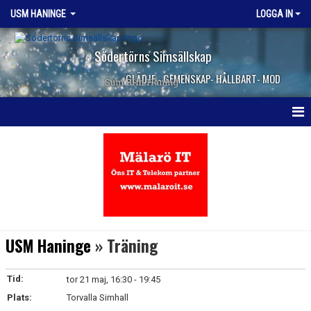
USM HANINGE
LOGGA IN
Södertörns Simsällskap
GLÄDJE - GEMENSKAP- HÅLLBART- MOD
Sum SIm Haning
HEM
NYHETER
KALENDER
TRUPPEN
USM Haninge
» Träning
KONTAKT
Tid:
tor 21 maj, 16:30 - 19:45
Plats:
Torvalla Simhall