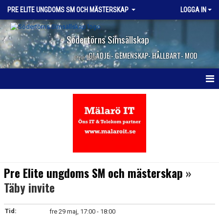
PRE ELITE UNGDOMS SM OCH MÄSTERSKAP
LOGGA IN
Södertörns Simsällskap
GLÄDJE - GEMENSKAP- HÅLLBART- MOD
Pre Elit
HEM
NYHETER
KALENDER
KONTAKT
Pre Elite ungdoms SM och mästerskap
»
Täby invite
Tid:
fre 29 maj, 17:00 - 18:00