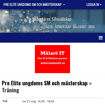
PRE ELITE UNGDOMS SM OCH MÄSTERSKAP
LOGGA IN
Södertörns Simsällskap
GLÄDJE - GEMENSKAP- HÅLLBART- MOD
Pre Elit
HEM
NYHETER
KALENDER
KONTAKT
Pre Elite ungdoms SM och mästerskap
»
Träning
Tid:
tor 21 maj, 16:30 - 18:30