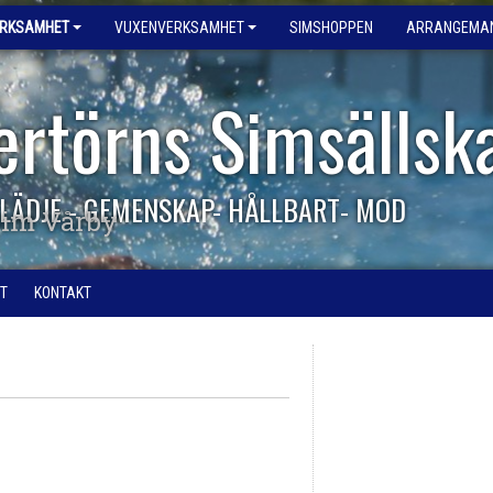
ERKSAMHET
VUXENVERKSAMHET
SIMSHOPPEN
ARRANGEMA
ertörns Simsällsk
LÄDJE - GEMENSKAP- HÅLLBART- MOD
im Vårby
T
KONTAKT