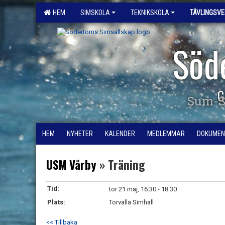
HEM
SIMSKOLA
TEKNIKSKOLA
TÄVLINGSV
Söd
G
Sum-S
HEM
NYHETER
KALENDER
MEDLEMMAR
DOKUMEN
USM Vårby
» Träning
Tid:
tor 21 maj, 16:30 - 18:30
Plats:
Torvalla Simhall
<< Tillbaka