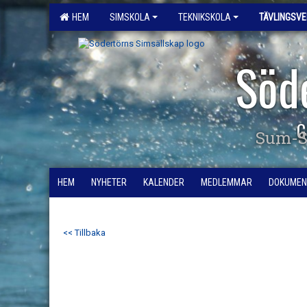
HEM
SIMSKOLA
TEKNIKSKOLA
TÄVLINGSV
Söd
G
Sum-S
HEM
NYHETER
KALENDER
MEDLEMMAR
DOKUMEN
<< Tillbaka