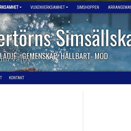
ERKSAMHET
VUXENVERKSAMHET
SIMSHOPPEN
ARRANGEMA
ertörns Simsällsk
LÄDJE - GEMENSKAP- HÅLLBART- MOD
im Vårby
T
KONTAKT