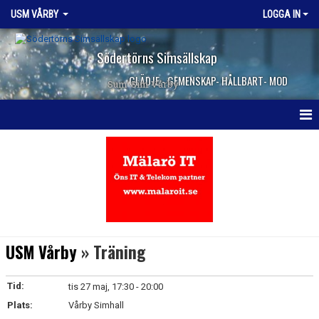
USM VÅRBY
LOGGA IN
Södertörns Simsällskap
GLÄDJE - GEMENSKAP- HÅLLBART- MOD
Sum-Sim Vårby
HEM
NYHETER
KALENDER
MEDLEMMAR
USM Vårby
» Träning
DOKUMENT
Tid:
tis 27 maj, 17:30 - 20:00
KONTAKT
Plats:
Vårby Simhall