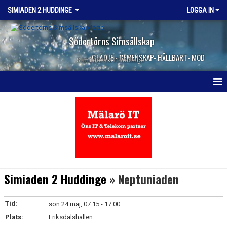
SIMIADEN 2 HUDDINGE
LOGGA IN
Södertörns Simsällskap
GLÄDJE - GEMENSKAP- HÅLLBART- MOD
Simiaden 2 Huddinge
HEM
NYHETER
KALENDER
TRUPPEN
Simiaden 2 Huddinge
» Neptuniaden
DOKUMENT
Tid:
sön 24 maj, 07:15 - 17:00
KONTAKT
Plats:
Eriksdalshallen