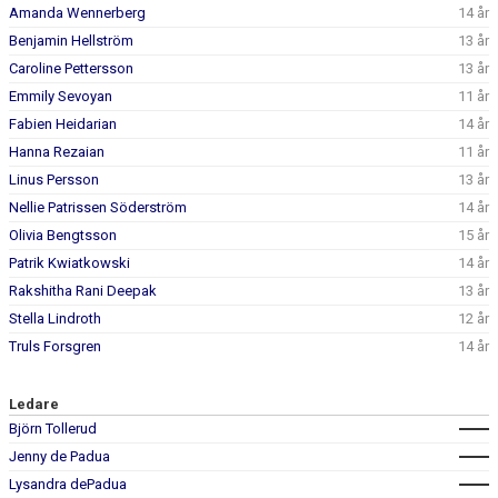
Amanda Wennerberg
14 år
Benjamin Hellström
13 år
Caroline Pettersson
13 år
Emmily Sevoyan
11 år
Fabien Heidarian
14 år
Hanna Rezaian
11 år
Linus Persson
13 år
Nellie Patrissen Söderström
14 år
Olivia Bengtsson
15 år
Patrik Kwiatkowski
14 år
Rakshitha Rani Deepak
13 år
Stella Lindroth
12 år
Truls Forsgren
14 år
Ledare
Björn Tollerud
Jenny de Padua
Lysandra dePadua