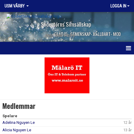
USM VÅRBY
LOGGA IN
Södertörns Simsällskap
GLÄDJE - GEMENSKAP- HÅLLBART- MOD
Sum-Sim Vårby
HEM
NYHETER
KALENDER
MEDLEMMAR
Medlemmar
DOKUMENT
Spelare
Adelina Nguyen Le
12 år
KONTAKT
Alicia Nguyen Le
13 år