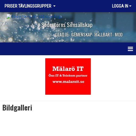
PRISER TÄVLINGSGRUPPER
LOGGA IN
Södertörns Simsällskap
GLÄDJE - GEMENSKAP- HÅLLBART- MOD
HEM
NYHETER
Bildgalleri