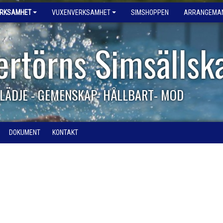
ERKSAMHET
VUXENVERKSAMHET
SIMSHOPPEN
ARRANGEMA
ertörns Simsällsk
LÄDJE - GEMENSKAP- HÅLLBART- MOD
DOKUMENT
KONTAKT