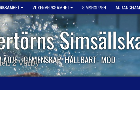
ERKSAMHET
VUXENVERKSAMHET
SIMSHOPPEN
ARRANGEMA
ertörns Simsällsk
LÄDJE - GEMENSKAP- HÅLLBART- MOD
den 2 Vårby