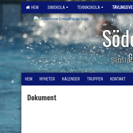
HEM
SIMSKOLA
TEKNIKSKOLA
TÄVLINGSV
Söd
G
Simia
HEM
NYHETER
KALENDER
TRUPPEN
KONTAKT
Dokument