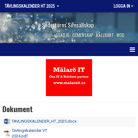
TÄVLINGSKALENDER HT 2025
LOGGA IN
Södertörns Simsällskap
GLÄDJE - GEMENSKAP- HÅLLBART- MOD
HEM
NYHETER
DOKUMENT
BILDGALLERI
Dokument
KONTAKT
TAVLINGSKALENDER_HT_2025.docx
Tävlingskalender VT
2024.pdf