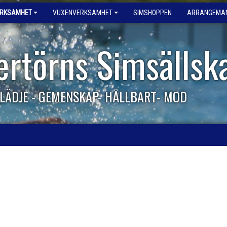
ERKSAMHET
VUXENVERKSAMHET
SIMSHOPPEN
ARRANGEMA
ertörns Simsällsk
LÄDJE - GEMENSKAP- HÅLLBART- MOD